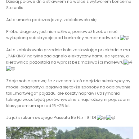
Dzisiaj połowe dnia strawiłem na walce z wytworem koncernu
Stelantis.
Auto umarło podczas jazdy, zablokowało się.
Próba diagnozy jest niemożliwa, ponieważ trzeba mieć
wykupioną subskrypcje pod konkretny numer nadwozia
Auto zablokowało przednie koła zostawiając przekładnie ma
„PARKING” na tylne zaciagneło elektryczny hamulec ręczny, a
kierownica pozostała na wprost bez możliwości manewru
Zdaje sobie sprawę że z czasem ktoś obejdzie subskrypcyjny
model diagnostyki, pojawia się także sposoby na odblowanie
tak „martwego” pojazdu, ale koszty napraw i utrzymania
takiego wozu będą porównywalne z najdroższymi pojazdami
klasy premium sprzed 15 -25 lat.
Ja już szukam swojego Passata B5 FL z 1.9 TDI