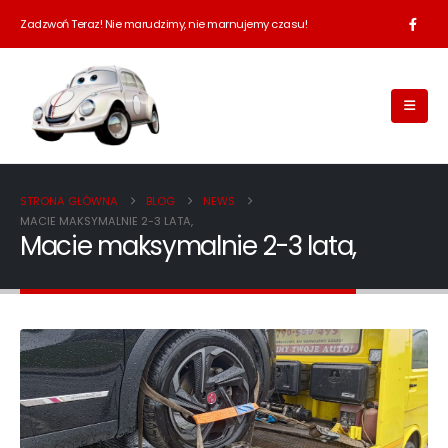
Zadzwoń Teraz! Nie marudzimy, nie marnujemy czasu!
STRONA GŁÓWNA
BLOG
NEWS
MACIE MAKSYMALNIE 2-3 LATA,
Macie maksymalnie 2-3 lata,