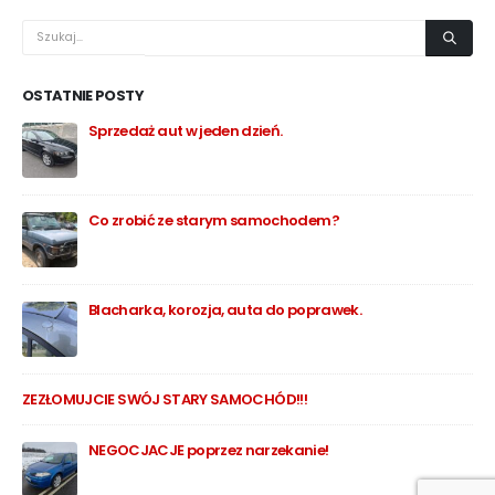
OSTATNIE POSTY
Sprzedaż aut w jeden dzień.
Ho
do
Co zrobić ze starym samochodem?
Blacharka, korozja, auta do poprawek.
ZEZŁOMUJCIE SWÓJ STARY SAMOCHÓD!!!
NEGOCJACJE poprzez narzekanie!