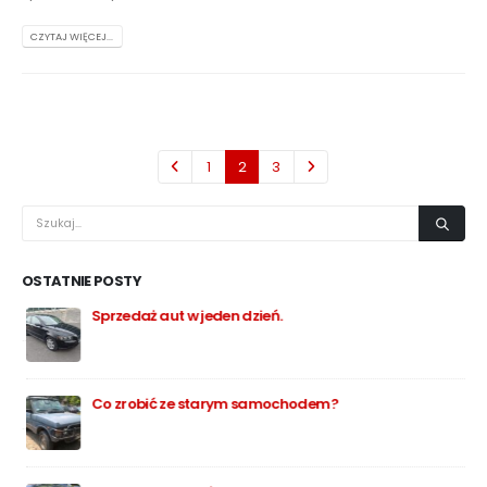
CZYTAJ WIĘCEJ...
1
2
3
OSTATNIE POSTY
Sprzedaż aut w jeden dzień.
Ho
do
Co zrobić ze starym samochodem?