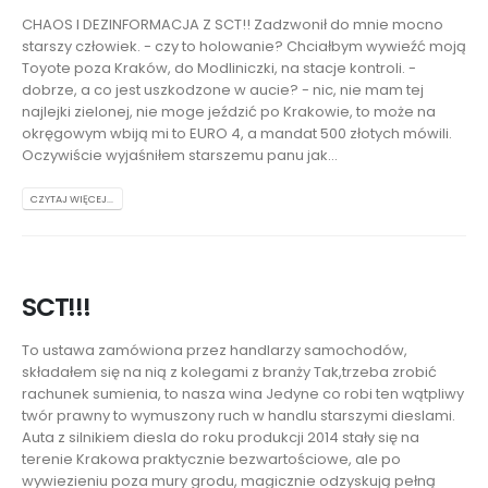
CHAOS I DEZINFORMACJA Z SCT!!
Zadzwonił do mnie mocno
starszy człowiek. - czy to holowanie? Chciałbym wywieźć moją
Toyote poza Kraków, do Modliniczki, na stacje kontroli. -
dobrze, a co jest uszkodzone w aucie? - nic, nie mam tej
najlejki zielonej, nie moge jeździć po Krakowie, to może na
okręgowym wbiją mi to EURO 4, a mandat 500 złotych mówili.
Oczywiście wyjaśniłem starszemu panu jak...
CZYTAJ WIĘCEJ...
SCT!!!
To ustawa zamówiona przez handlarzy samochodów,
składałem się na nią z kolegami z branży
Tak,trzeba zrobić
rachunek sumienia, to nasza wina Jedyne co robi ten wątpliwy
twór prawny to wymuszony ruch w handlu starszymi dieslami.
Auta z silnikiem diesla do roku produkcji 2014 stały się na
terenie Krakowa praktycznie bezwartościowe, ale po
wywiezieniu poza mury grodu, magicznie odzyskują pełną