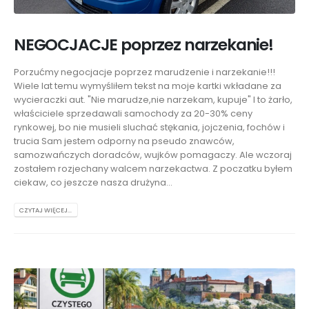
NEGOCJACJE poprzez narzekanie!
Porzućmy negocjacje poprzez marudzenie i narzekanie!!!
Wiele lat temu wymyśliłem tekst na moje kartki wkładane za
wycieraczki aut. "Nie marudze,nie narzekam, kupuje" I to żarło,
właściciele sprzedawali samochody za 20-30% ceny
rynkowej, bo nie musieli sluchać stękania, jojczenia, fochów i
trucia Sam jestem odporny na pseudo znawców,
samozwańczych doradców, wujków pomagaczy. Ale wczoraj
zostałem rozjechany walcem narzekactwa. Z poczatku byłem
ciekaw, co jeszcze nasza drużyna...
CZYTAJ WIĘCEJ...