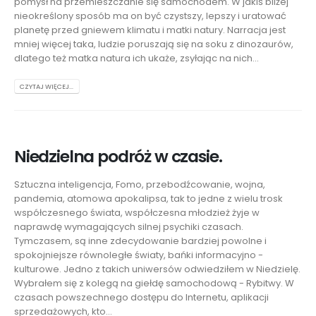
pomysł
na przemieszczanie się samochodem. W jakiś bliżej
nieokreślony sposób ma on być czystszy, lepszy i uratować
planetę przed gniewem klimatu i matki natury. Narracja jest
mniej więcej taka, ludzie poruszają się na soku z dinozaurów,
dlatego też matka natura ich ukaże, zsyłając na nich...
CZYTAJ WIĘCEJ...
Niedzielna podróż w czasie.
Sztuczna inteligencja, Fomo, przebodźcowanie, wojna,
pandemia, atomowa apokalipsa, tak to jedne z wielu trosk
współczesnego świata, współczesna młodzież żyje w
naprawdę wymagających silnej psychiki czasach.
Tymczasem, są inne zdecydowanie bardziej powolne i
spokojniejsze równoległe światy, bańki informacyjno -
kulturowe. Jedno z takich uniwersów odwiedziłem w Niedzielę.
Wybrałem się z kolegą na giełdę samochodową - Rybitwy. W
czasach powszechnego dostępu do Internetu, aplikacji
sprzedażowych, kto...