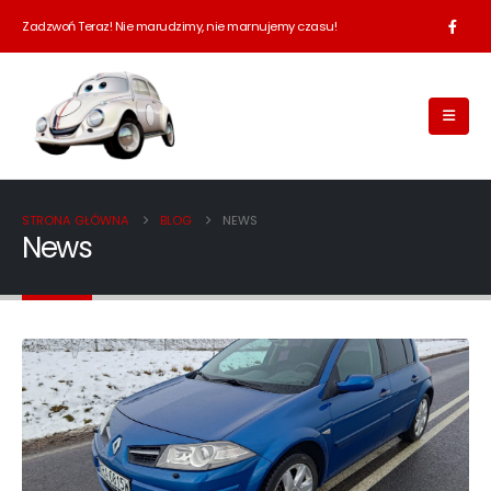
Zadzwoń Teraz! Nie marudzimy, nie marnujemy czasu!
STRONA GŁÓWNA
BLOG
NEWS
News