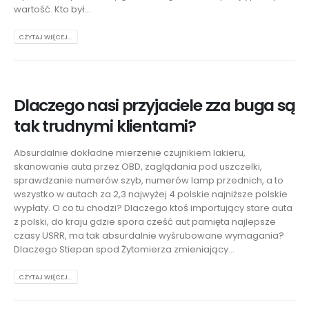
wartość. Kto był...
CZYTAJ WIĘCEJ...
Dlaczego nasi przyjaciele zza buga są
tak trudnymi klientami?
Absurdalnie dokładne mierzenie czujnikiem lakieru,
skanowanie auta przez OBD, zaglądania pod uszczelki,
sprawdzanie numerów szyb, numerów lamp przednich, a to
wszystko w autach za 2,3 najwyżej 4 polskie najniższe polskie
wypłaty. O co tu chodzi? Dlaczego ktoś importujący stare auta
z polski, do kraju gdzie spora cześć aut pamięta najlepsze
czasy USRR, ma tak absurdalnie wyśrubowane wymagania?
Dlaczego Stiepan spod Żytomierza zmieniający...
CZYTAJ WIĘCEJ...